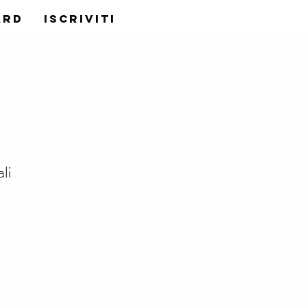
ard
ISCRIVITI
li