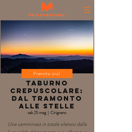
Prenota ora!
Taburno
Crepuscolare:
dal Tramonto
alle stelle
sab 25 mag
  |  
Cirignano
Una camminata in totale silenzio dalla