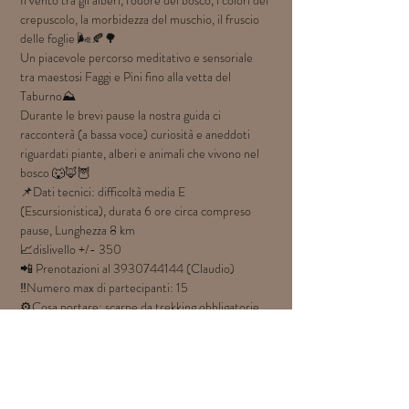
Il vento tra gli alberi, l'odore del bosco, i colori del 
crepuscolo, la morbidezza del muschio, il fruscio 
delle foglie 🌬️🍂🌳
Un piacevole percorso meditativo e sensoriale 
tra maestosi Faggi e Pini fino alla vetta del 
Taburno⛰️
Durante le brevi pause la nostra guida ci 
racconterà (a bassa voce) curiosità e aneddoti 
riguardati piante, alberi e animali che vivono nel 
bosco 🐺🦊🦉
📌Dati tecnici: difficoltà media E 
(Escursionistica), durata 6 ore circa compreso 
pause, Lunghezza 8 km
📈dislivello +/- 350
📲 Prenotazioni al 3930744144 (Claudio)
‼Numero max di partecipanti: 15
⚙Cosa portare: scarpe da trekking obbligatorie, 
abbigliamento tecnico a strati, zaino, borraccia 
1,5l, snack energetici, pranzo al sacco, crema 
solare, cappello Escursione sconsigliata a chi 
soffre di vertigini e cardiopatici
💱Costo 15 € che comprende la conduzione da 