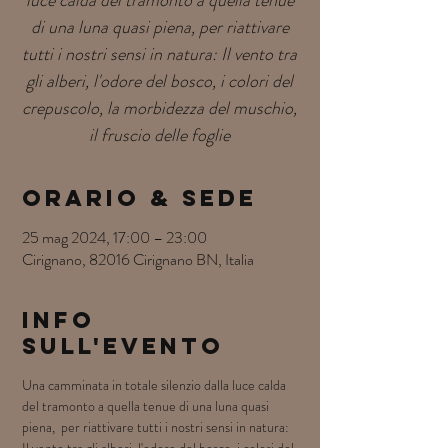
luce calda del tramonto a quella tenue
di una luna quasi piena, per riattivare
tutti i nostri sensi in natura: Il vento tra
gli alberi, l'odore del bosco, i colori del
crepuscolo, la morbidezza del muschio,
il fruscio delle foglie
Orario & Sede
25 mag 2024, 17:00 – 23:00
Cirignano, 82016 Cirignano BN, Italia
Info
sull'evento
Una camminata in totale silenzio dalla luce calda 
del tramonto a quella tenue di una luna quasi 
piena,  per riattivare tutti i nostri sensi in natura: 