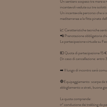
Un sentiero sospeso tra mare e 
incantevoli vedute sui tre isolotti
Un incantevole percorso che si svi
mediterranea e la fitta pineta del
📈 Caratteristiche tecniche sent
📲 Prenotazione obbligatoria 
La partecipazione virtuale su Fac
💶 Quota di partecipazione 15 €
(In caso di cancellazione: entro
➡️ Il luogo di incontro sarà com
🛑Equipaggiamento: scarpe da tr
abbigliamento a strati, buona gia
La quota comprende:
✅ conduzione dei trekking da pa