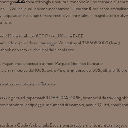
montagna🌊⛰️dove mitologia e natura si fondono in uno scenario di enorm
 de Li Galli dai quali le sirene incantarono Ulisse con il loro canto ammaliato
luppa ad anello lungo terrazzamenti, valloni e falesie, magnifici orti e uliv
la Tore.
iero: 13 km totali con 600 D+/-, difficoltà E-EE
chiamando o inviando un messaggio WhatsApp al 3386083009 (Ivan).
ebook non sarà valida ai fini della conferma.
. Pagamento anticipato tramite Paypal o Bonifico Bancario
 3 giorni rimborso del 100%, entro 48 ore rimborso del 50%, oltre le 48 or
unicato a prenotazione effettuata.
ekking alte ed impermeabili OBBLIGATORIE, bastoncini da trekking obblig
cca antivento-antipioggia, indumenti di ricambio, acqua 1,5 litri, snack ener
rte di una Guida Ambientale Escursionista regolarmente iscritte al regist