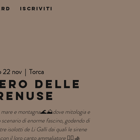
ard
ISCRIVITI
b 22 nov
  |  
Torca
ero delle
renuse
a mare e montagna🌊⛰️dove mitologia e
o scenario di enorme fascino, godendo di
re isolotti de Li Galli dai quali le sirene