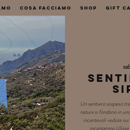
AMO
COSA FACCIAMO
SHOP
Gift C
sa
Senti
Si
Un sentiero sospeso tr
natura si fondono in un
incantevoli vedute sui t