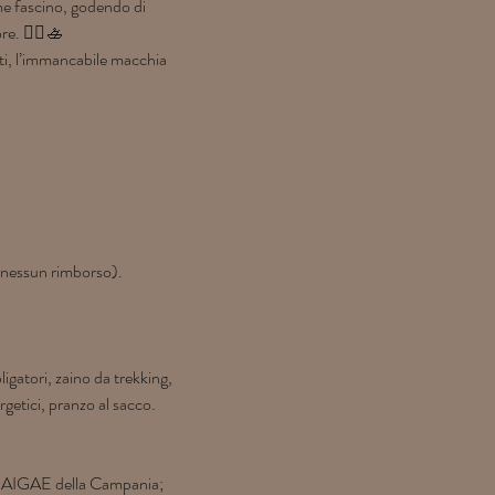
e fascino, godendo di 
re. 🧜‍♀️🚣
eti, l’immancabile macchia 
e nessun rimborso).
atori, zaino da trekking, 
getici, pranzo al sacco.
ro AIGAE della Campania;