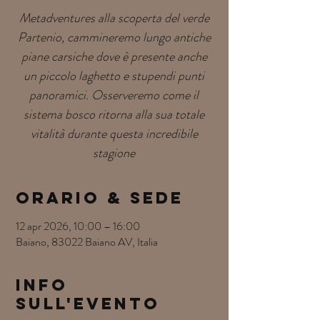
Metadventures alla scoperta del verde
Partenio, cammineremo lungo antiche
piane carsiche dove è presente anche
un piccolo laghetto e stupendi punti
panoramici. Osserveremo come il
sistema bosco ritorna alla sua totale
vitalità durante questa incredibile
stagione
Orario & Sede
12 apr 2026, 10:00 – 16:00
Baiano, 83022 Baiano AV, Italia
Info
sull'evento