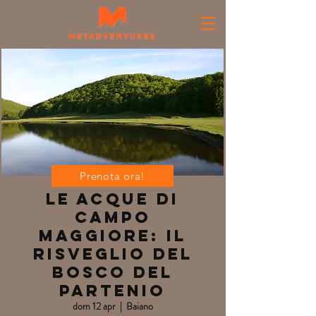
Prenota ora!
Le acque di
Campo
Maggiore: il
risveglio del
bosco del
Partenio
dom 12 apr
  |  
Baiano