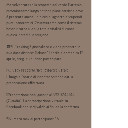
Metadventures alla scoperta del verde Partenio, 
cammineremo lungo antiche piane carsiche dove 
è presente anche un piccolo laghetto e stupendi 
punti panoramici. Osserveremo come il sistema 
bosco ritorna alla sua totale vitalità durante 
questa incredibile stagione 
📆‼️Il Trekking è giornaliero e viene proposto in 
due date distinte: Sabato 11 aprile e domenica 12 
aprile, scegli tu quando partecipare
PUNTO ED ORARIO D'INCONTRO
Il luogo e l'orario di incontro saranno dati a 
prenotazione effettuata
❗Prenotazione obbligatoria al 3930744144 
(Claudio). La partecipazione virtuale su 
Facebook non sarà valida ai fini della conferma.
‼Numero max di partecipanti: 15