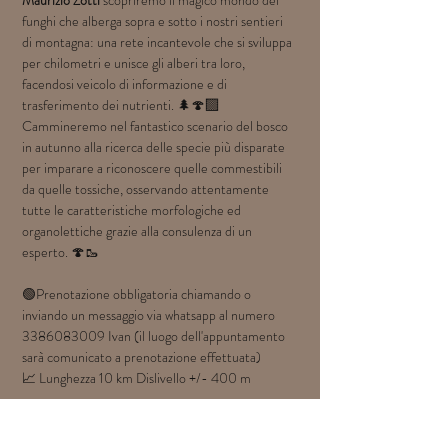
Maurizio Zotti
 scopriremo il magico mondo dei 
funghi che alberga sopra e sotto i nostri sentieri 
di montagna: una rete incantevole che si sviluppa 
per chilometri e unisce gli alberi tra loro, 
facendosi veicolo di informazione e di 
trasferimento dei nutrienti. 🌲🍄‍🟫
Cammineremo nel fantastico scenario del bosco 
in autunno alla ricerca delle specie più disparate 
per imparare a riconoscere quelle commestibili 
da quelle tossiche, osservando attentamente 
tutte le caratteristiche morfologiche ed 
organolettiche grazie alla consulenza di un 
esperto. 🍄🥾
🟢Prenotazione obbligatoria chiamando o 
inviando un messaggio via whatsapp al numero 
3386083009 Ivan (il luogo dell'appuntamento 
sarà comunicato a prenotazione effettuata)
📈 Lunghezza 10 km Dislivello +/- 400 m
⚪
Equipaggiamento: 
scarpe da trekking 
obbligatorie, bastoncini da trekking, 