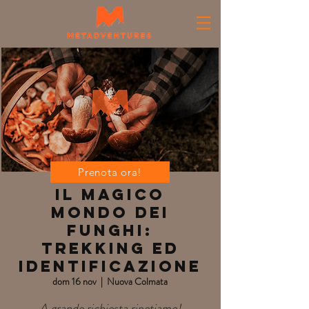
Prenota ora!
IL MAGICO
MONDO DEI
FUNGHI:
trekking ed
identificazione
dom 16 nov
  |  
Nuova Colmata
A grande richiesta ripetiamo!