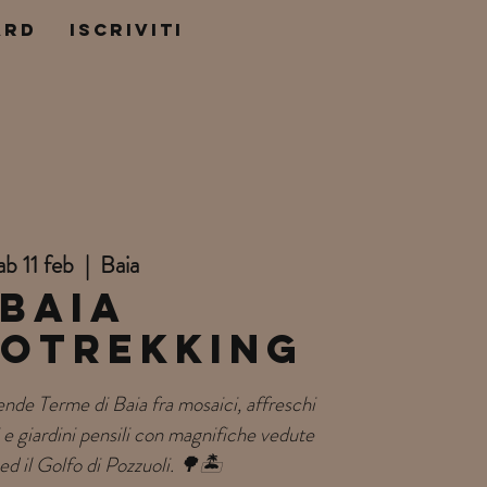
ard
ISCRIVITI
ab 11 feb
  |  
Baia
Baia
otrekking
ende Terme di Baia fra mosaici, affreschi
e giardini pensili con magnifiche vedute
ed il Golfo di Pozzuoli. 🌳🏝️