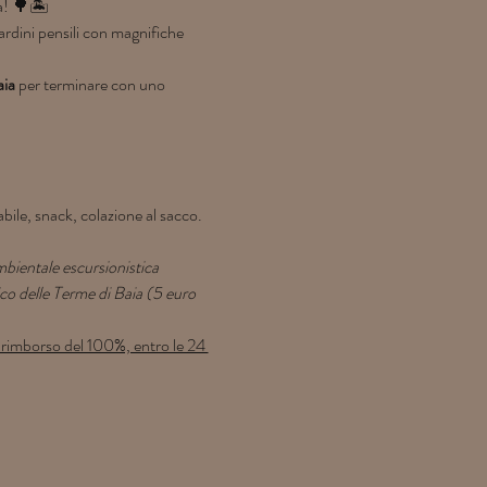
a! 🌳🏝️
ardini pensili con magnifiche 
aia
 per terminare con uno 
bile, snack, colazione al sacco.
bientale escursionistica 
co delle Terme di Baia (5 euro 
 rimborso del 100%, entro le 24 