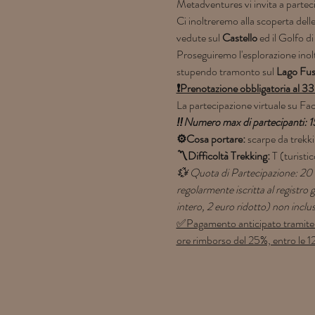
Metadventures vi invita a partec
Ci inoltreremo alla scoperta dell
vedute sul 
Castello 
ed il Golfo di
Proseguiremo l'esplorazione inolt
stupendo tramonto sul 
Lago Fus
❗Prenotazione obbligatoria al 
La partecipazione virtuale su Fac
‼Numero max di partecipanti: 1
⚙Cosa portare: 
scarpe da trekki
〽Difficoltà Trekking:
 T (turist
💱 Quota di Partecipazione: 20 e
regolarmente iscritta al registro
intero, 2 euro ridotto) non inclu
✅Pagamento anticipato tramite Pa
ore rimborso del 25%, entro le 1