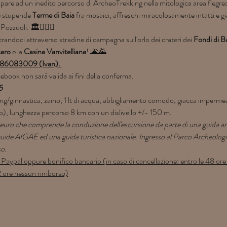
ipare ad un inedito percorso di ArcheoTrekking nella mitologica area flegre
e stupende 
Terme di Baia
 fra mosaici, affreschi miracolosamente intatti e gi
 Pozzuoli. 🏛️🧝🏼‍♂️
randoci attraverso stradine di campagna sull'orlo dei crateri dei 
Fondi di B
aro
 e la 
Casina Vanvitelliana
! 🌋🌄
3386083009 (Ivan). 
ebook non sarà valida ai fini della conferma.
5
ng/ginnastica, zaino, 1 lt di acqua, abbigliamento comodo, giacca impermea
ico), lunghezza percorso 8 km con un dislivello +/- 150 m.
uro che comprende la conduzione dell'escursione da parte di una guida am
 guide AIGAE ed una guida turistica nazionale. Ingresso al Parco Archeologi
so.
ypal oppure bonifico bancario (in caso di cancellazione: entro le 48 ore
2 ore nessun rimborso)