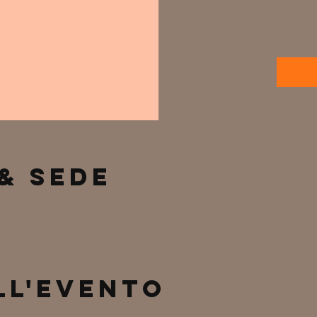
& Sede
ll'evento