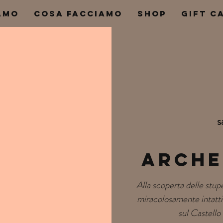
AMO
COSA FACCIAMO
SHOP
Gift C
s
Arche
Alla scoperta delle stup
miracolosamente intatti 
sul Castello 