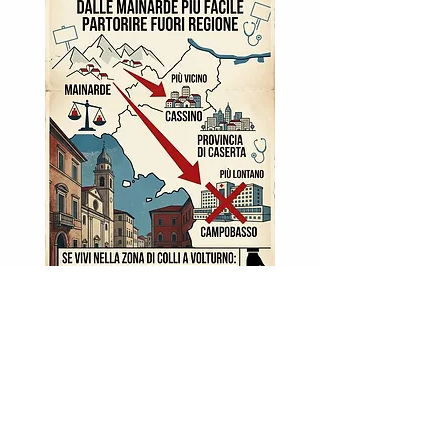
Ora registrate la vostra performance: può essere
una foto, un video, un'opera di land art, insomma...
sbizzarritevi!
Fatto? Inviate il vostro capolavoro cliccando qui
sotto: