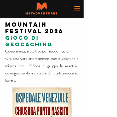
MOUNTAIN
FESTIVAL 2026
gioco di
geocaCHING
Complimenti, avete trovato il nuovo indizio!
Ora osservate attentamente questo volantino e
mimate con un'azione di gruppo le eventuali
conseguenze della chiusura del punto nascita ad
Isernia.